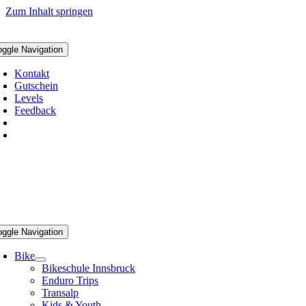
Zum Inhalt springen
oggle Navigation
Kontakt
Gutschein
Levels
Feedback
oggle Navigation
Bike
Bikeschule Innsbruck
Enduro Trips
Transalp
Kids & Youth