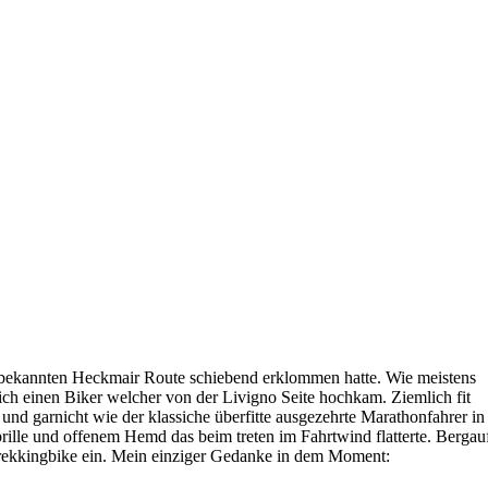
er bekannten Heckmair Route schiebend erklommen hatte. Wie meistens
 ich einen Biker welcher von der Livigno Seite hochkam. Ziemlich fit
 und garnicht wie der klassiche überfitte ausgezehrte Marathonfahrer in
obrille und offenem Hemd das beim treten im Fahrtwind flatterte. Bergau
 Trekkingbike ein. Mein einziger Gedanke in dem Moment: