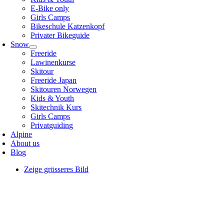
E-Bike only
Girls Camps
Bikeschule Katzenkopf
Privater Bikeguide
Snow
Freeride
Lawinenkurse
Skitour
Freeride Japan
Skitouren Norwegen
Kids & Youth
Skitechnik Kurs
Girls Camps
Privatguiding
Alpine
About us
Blog
Zeige grösseres Bild