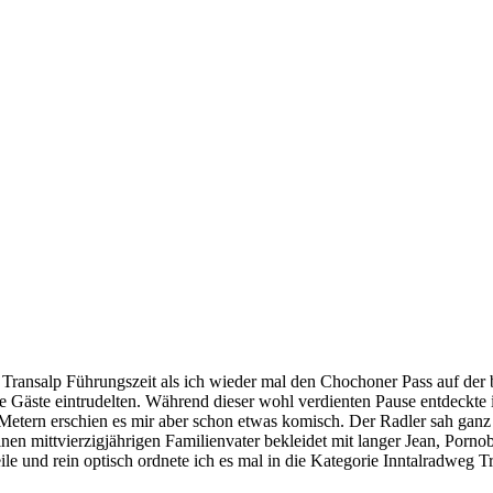
en Transalp Führungszeit als ich wieder mal den Chochoner Pass auf d
lle Gäste eintrudelten. Während dieser wohl verdienten Pause entdeckte
rn Metern erschien es mir aber schon etwas komisch. Der Radler sah ganz
einen mittvierzigjährigen Familienvater bekleidet mit langer Jean, Porn
ile und rein optisch ordnete ich es mal in die Kategorie Inntalradweg