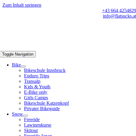
Zum Inhalt springen
+43 664 425482
info@flatsucks.a
Toggle Navigation
Bike
Bikeschule Innsbruck
Enduro Trips
Transalp
Kids & Youth
E-Bike only
Girls Camps
Bikeschule Katzenkopf
Privater Bikeguide
Snow
Freeride
Lawinenkurse
Skitour
Freeride Japan