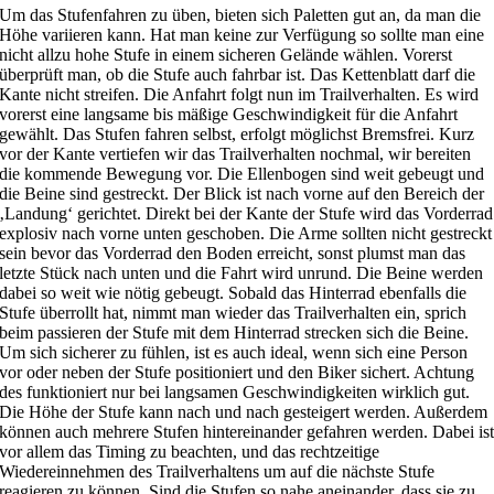
Um das Stufenfahren zu üben, bieten sich Paletten gut an, da man die
Höhe variieren kann. Hat man keine zur Verfügung so sollte man eine
nicht allzu hohe Stufe in einem sicheren Gelände wählen. Vorerst
überprüft man, ob die Stufe auch fahrbar ist. Das Kettenblatt darf die
Kante nicht streifen. Die Anfahrt folgt nun im
Trailverhalten
. Es wird
vorerst eine langsame bis mäßige Geschwindigkeit für die Anfahrt
gewählt. Das Stufen fahren selbst, erfolgt möglichst Bremsfrei. Kurz
vor der Kante vertiefen wir das Trailverhalten nochmal, wir bereiten
die kommende Bewegung vor. Die Ellenbogen sind weit gebeugt und
die Beine sind gestreckt. Der Blick ist nach vorne auf den Bereich der
‚Landung‘ gerichtet. Direkt bei der Kante der Stufe wird das Vorderrad
explosiv nach vorne unten geschoben. Die Arme sollten nicht gestreckt
sein bevor das Vorderrad den Boden erreicht, sonst plumst man das
letzte Stück nach unten und die Fahrt wird unrund. Die Beine werden
dabei so weit wie nötig gebeugt. Sobald das Hinterrad ebenfalls die
Stufe überrollt hat, nimmt man wieder das
Trailverhalten
ein, sprich
beim passieren der Stufe mit dem Hinterrad strecken sich die Beine.
Um sich sicherer zu fühlen, ist es auch ideal, wenn sich eine Person
vor oder neben der Stufe positioniert und den Biker sichert. Achtung
des funktioniert nur bei langsamen Geschwindigkeiten wirklich gut.
Die Höhe der Stufe kann nach und nach gesteigert werden. Außerdem
können auch mehrere Stufen
hintereinander gefahren
werden.
Dabei is
vor allem das Timing zu beachten, und das rechtzeitige
Wiedereinnehmen des Trailverhaltens um auf die nächste Stufe
reagieren zu können. Sind die Stufen so nahe aneinander, dass sie zu