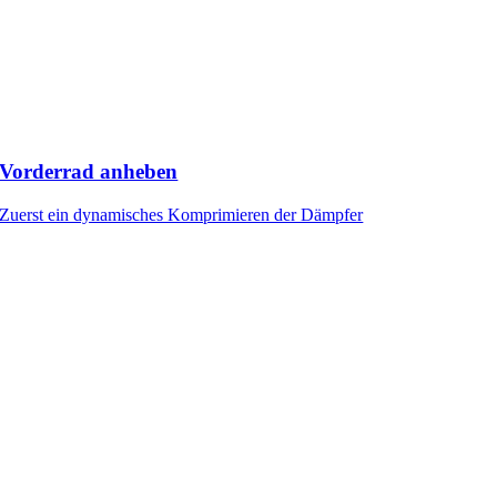
Vorderrad anheben
Zuerst ein dynamisches Komprimieren der Dämpfer